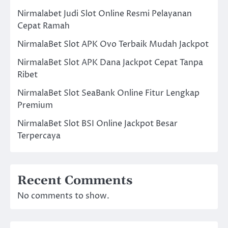
Nirmalabet Judi Slot Online Resmi Pelayanan
Cepat Ramah
NirmalaBet Slot APK Ovo Terbaik Mudah Jackpot
NirmalaBet Slot APK Dana Jackpot Cepat Tanpa
Ribet
NirmalaBet Slot SeaBank Online Fitur Lengkap
Premium
NirmalaBet Slot BSI Online Jackpot Besar
Terpercaya
Recent Comments
No comments to show.