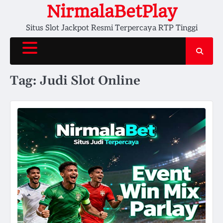
Skip
NirmalaBetPlay
to
Situs Slot Jackpot Resmi Terpercaya RTP Tinggi
content
Tag:
Judi Slot Online