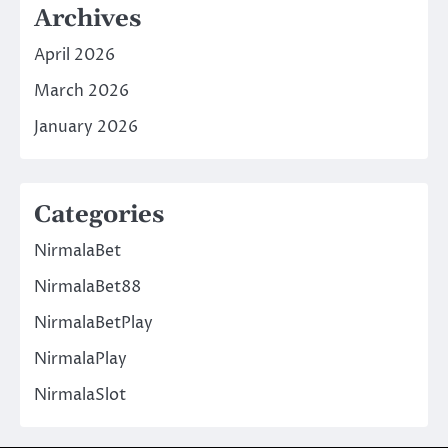
Archives
April 2026
March 2026
January 2026
Categories
NirmalaBet
NirmalaBet88
NirmalaBetPlay
NirmalaPlay
NirmalaSlot