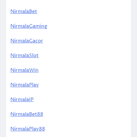
NirmalaBet
NirmalaGaming
NirmalaGacor
NirmalaSlot
NirmalaWin
NirmalaPlay
NirmalaJP
NirmalaBet88
NirmalaPlay88