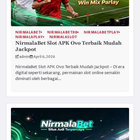
NIRMALABET
NIRMALABET88
NIRMALABETPLAY
NIRMALAPLAY
NIRMALASLOT
NirmalaBet Slot APK Ovo Terbaik Mudah
Jackpot
admin
April 6, 2026
NirmalaBet Slot APK Ovo Terbaik Mudah Jackpot – Di era
digital seperti sekarang, permainan slot online semakin
diminati oleh berbagai…