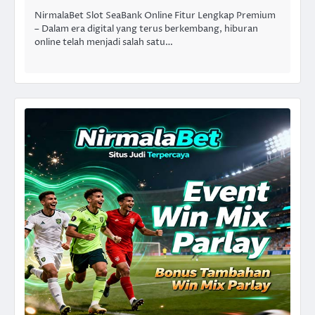
NirmalaBet Slot SeaBank Online Fitur Lengkap Premium
– Dalam era digital yang terus berkembang, hiburan
online telah menjadi salah satu…