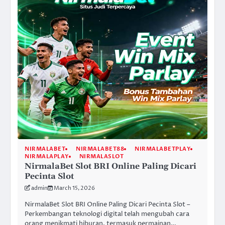
NIRMALABET
NIRMALABET88
NIRMALABETPLAY
NIRMALAPLAY
NIRMALASLOT
NirmalaBet Slot BRI Online Paling Dicari
Pecinta Slot
admin
March 15, 2026
NirmalaBet Slot BRI Online Paling Dicari Pecinta Slot –
Perkembangan teknologi digital telah mengubah cara
orang menikmati hiburan, termasuk permainan…