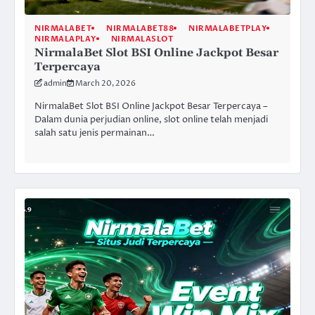
NIRMALABET
NIRMALABET88
NIRMALABETPLAY
NIRMALAPLAY
NIRMALASLOT
NirmalaBet Slot BSI Online Jackpot Besar
Terpercaya
admin
March 20, 2026
NirmalaBet Slot BSI Online Jackpot Besar Terpercaya –
Dalam dunia perjudian online, slot online telah menjadi
salah satu jenis permainan…