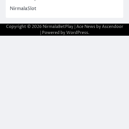
NirmalaSlot
Copyright © 2026
NirmalaBetPlay
| Ace News by
Ascendoor
| Powered by
WordPress
.