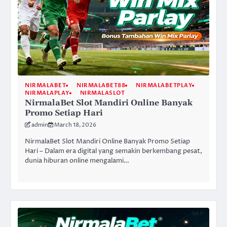
NIRMALABET
NIRMALABET88
NIRMALABETPLAY
NIRMALAPLAY
NIRMALASLOT
NirmalaBet Slot Mandiri Online Banyak
Promo Setiap Hari
admin
March 18, 2026
NirmalaBet Slot Mandiri Online Banyak Promo Setiap
Hari – Dalam era digital yang semakin berkembang pesat,
dunia hiburan online mengalami…