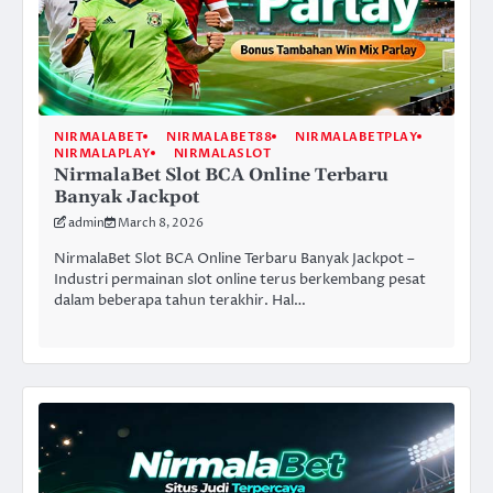
NIRMALABET
NIRMALABET88
NIRMALABETPLAY
NIRMALAPLAY
NIRMALASLOT
NirmalaBet Slot BCA Online Terbaru
Banyak Jackpot
admin
March 8, 2026
NirmalaBet Slot BCA Online Terbaru Banyak Jackpot –
Industri permainan slot online terus berkembang pesat
dalam beberapa tahun terakhir. Hal…