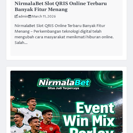
NirmalaBet Slot QRIS Online Terbaru
Banyak Fitur Menang
admin
March 11, 2026
NirmalaBet Slot QRIS Online Terbaru Banyak Fitur
Menang – Perkembangan teknologi digital telah
mengubah cara masyarakat menikmati hiburan online.
Salah…