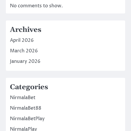
No comments to show.
Archives
April 2026
March 2026
January 2026
Categories
NirmalaBet
NirmalaBet88
NirmalaBetPlay
NirmalaPlay