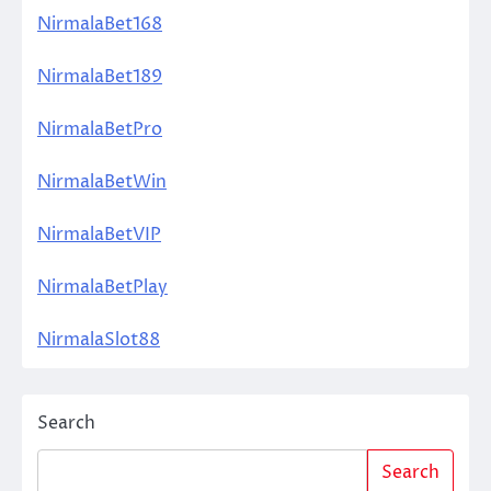
NirmalaBet168
NirmalaBet189
NirmalaBetPro
NirmalaBetWin
NirmalaBetVIP
NirmalaBetPlay
NirmalaSlot88
Search
Search