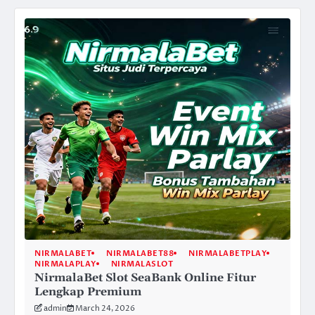
NIRMALABET
NIRMALABET88
NIRMALABETPLAY
NIRMALAPLAY
NIRMALASLOT
NirmalaBet Slot SeaBank Online Fitur
Lengkap Premium
admin
March 24, 2026