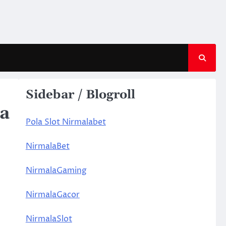
Sidebar / Blogroll
ya
Pola Slot Nirmalabet
NirmalaBet
NirmalaGaming
NirmalaGacor
NirmalaSlot