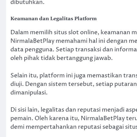
dibutuhkan.
Keamanan dan Legalitas Platform
Dalam memilih situs slot online, keamanan m
NirmalaBetPlay memahami hal ini dengan me
data pengguna. Setiap transaksi dan informas
oleh pihak tidak bertanggung jawab.
Selain itu, platform ini juga memastikan tra
diuji. Dengan sistem tersebut, setiap putara
dimanipulasi.
Di sisi lain, legalitas dan reputasi menjad
pemain. Oleh karena itu, NirmalaBetPlay teru
demi mempertahankan reputasi sebagai situs 