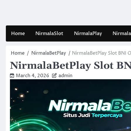
Skip
to
content
Home
NirmalaSlot
NirmalaPlay
Nirmal
Home
NirmalaBetPlay
NirmalaBetPlay Slot BNI 
NirmalaBetPlay Slot BN
March 4, 2026
admin