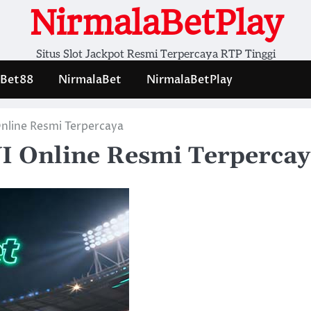
NirmalaBetPlay
Situs Slot Jackpot Resmi Terpercaya RTP Tinggi
aBet88
NirmalaBet
NirmalaBetPlay
Online Resmi Terpercaya
I Online Resmi Terperca