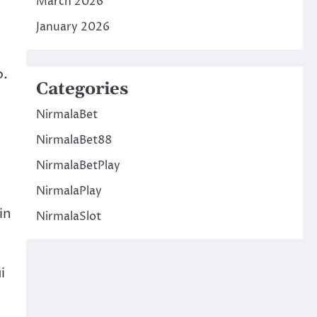
March 2026
January 2026
o.
Categories
NirmalaBet
NirmalaBet88
NirmalaBetPlay
NirmalaPlay
in
NirmalaSlot
i