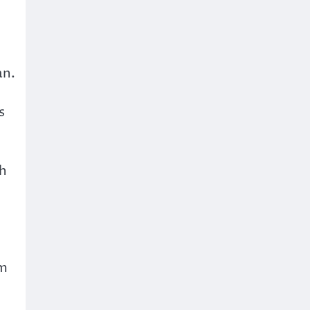
an.
s
ah
em