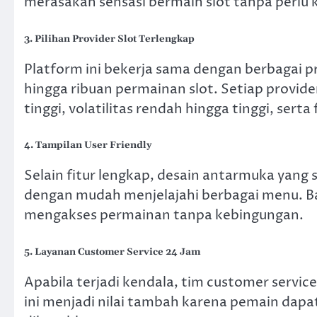
merasakan sensasi bermain slot tanpa perlu 
3. Pilihan Provider Slot Terlengkap
Platform ini bekerja sama dengan berbagai 
hingga ribuan permainan slot. Setiap provide
tinggi, volatilitas rendah hingga tinggi, sert
4. Tampilan User Friendly
Selain fitur lengkap, desain antarmuka yan
dengan mudah menjelajahi berbagai menu. B
mengakses permainan tanpa kebingungan.
5. Layanan Customer Service 24 Jam
Apabila terjadi kendala, tim customer serv
ini menjadi nilai tambah karena pemain dap