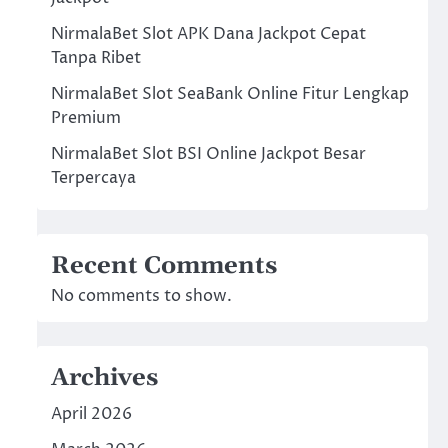
NirmalaBet Slot APK Dana Jackpot Cepat
Tanpa Ribet
NirmalaBet Slot SeaBank Online Fitur Lengkap
Premium
NirmalaBet Slot BSI Online Jackpot Besar
Terpercaya
Recent Comments
No comments to show.
Archives
April 2026