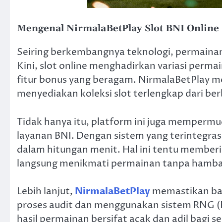
Mengenal NirmalaBetPlay Slot BNI Online
Seiring berkembangnya teknologi, permainan sl
Kini, slot online menghadirkan variasi perma
fitur bonus yang beragam. NirmalaBetPlay
menyediakan koleksi slot terlengkap dari be
Tidak hanya itu, platform ini juga memperm
layanan BNI. Dengan sistem yang terintegras
dalam hitungan menit. Hal ini tentu member
langsung menikmati permainan tanpa hamba
Lebih lanjut,
NirmalaBetPlay
memastikan bah
proses audit dan menggunakan sistem RNG 
hasil permainan bersifat acak dan adil bagi 