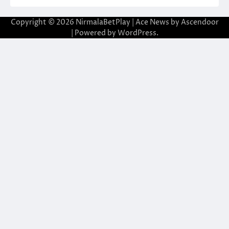
Copyright © 2026
NirmalaBetPlay
| Ace News by
Ascendoor
| Powered by
WordPress
.