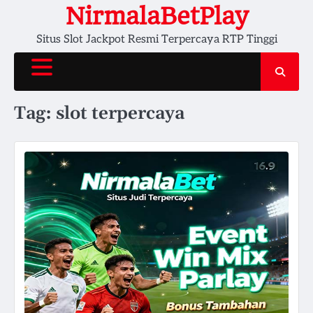
Skip
NirmalaBetPlay
to
Situs Slot Jackpot Resmi Terpercaya RTP Tinggi
content
Tag:
slot terpercaya