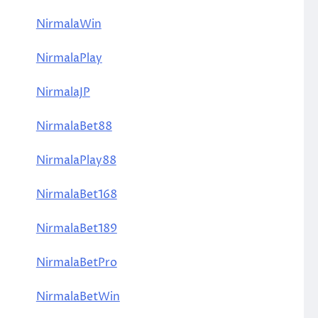
NirmalaWin
NirmalaPlay
NirmalaJP
NirmalaBet88
NirmalaPlay88
NirmalaBet168
NirmalaBet189
NirmalaBetPro
NirmalaBetWin