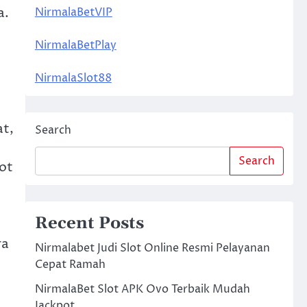
a.
NirmalaBetVIP
NirmalaBetPlay
NirmalaSlot88
t,
Search
Search
lot
Recent Posts
ra
Nirmalabet Judi Slot Online Resmi Pelayanan
Cepat Ramah
NirmalaBet Slot APK Ovo Terbaik Mudah
Jackpot