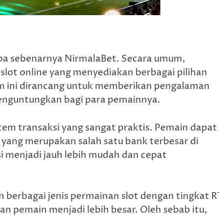
pa sebenarnya NirmalaBet. Secara umum,
lot online yang menyediakan berbagai pilihan
orm ini dirancang untuk memberikan pengalaman
menguntungkan bagi para pemainnya.
istem transaksi yang sangat praktis. Pemain dapat
, yang merupakan salah satu bank terbesar di
i menjadi jauh lebih mudah dan cepat
 berbagai jenis permainan slot dengan tingkat 
gan pemain menjadi lebih besar. Oleh sebab itu,