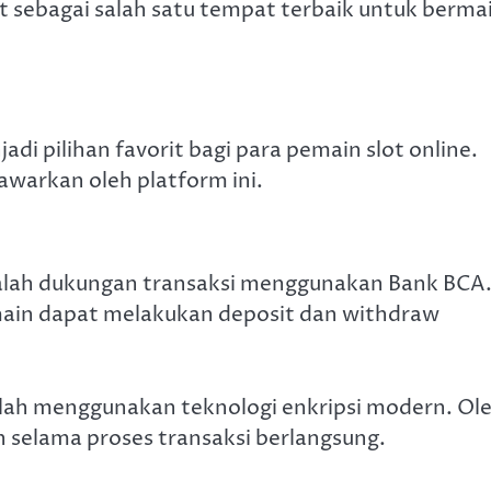
sebagai salah satu tempat terbaik untuk berma
i pilihan favorit bagi para pemain slot online.
warkan oleh platform ini.
alah dukungan transaksi menggunakan Bank BCA
ain dapat melakukan deposit dan withdraw
telah menggunakan teknologi enkripsi modern. Ol
 selama proses transaksi berlangsung.