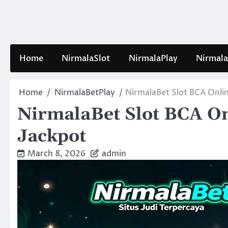
Skip
to
content
Home
NirmalaSlot
NirmalaPlay
Nirmal
Home
NirmalaBetPlay
NirmalaBet Slot BCA Onli
NirmalaBet Slot BCA O
Jackpot
March 8, 2026
admin