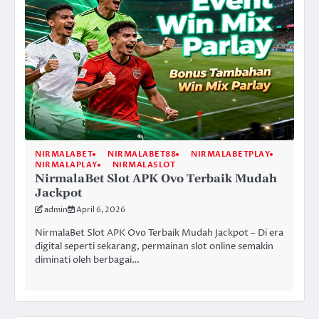
NIRMALABET
NIRMALABET88
NIRMALABETPLAY
NIRMALAPLAY
NIRMALASLOT
NirmalaBet Slot APK Ovo Terbaik Mudah
Jackpot
admin
April 6, 2026
NirmalaBet Slot APK Ovo Terbaik Mudah Jackpot – Di era
digital seperti sekarang, permainan slot online semakin
diminati oleh berbagai…