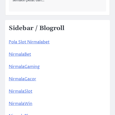
semakin pesat dan…
Sidebar / Blogroll
Pola Slot Nirmalabet
NirmalaBet
NirmalaGaming
NirmalaGacor
NirmalaSlot
NirmalaWin