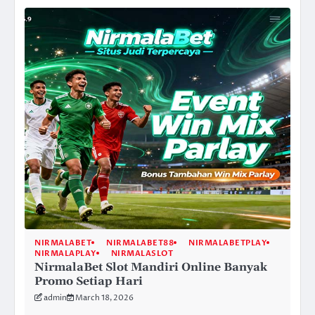
NIRMALABET
NIRMALABET88
NIRMALABETPLAY
NIRMALAPLAY
NIRMALASLOT
NirmalaBet Slot Mandiri Online Banyak
Promo Setiap Hari
admin
March 18, 2026