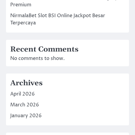
Premium
NirmalaBet Slot BSI Online Jackpot Besar
Terpercaya
Recent Comments
No comments to show.
Archives
April 2026
March 2026
January 2026