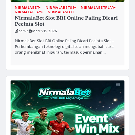
NIRMALABET
NIRMALABET88
NIRMALABETPLAY
NIRMALAPLAY
NIRMALASLOT
NirmalaBet Slot BRI Online Paling Dicari
Pecinta Slot
admin
March 15, 2026
NirmalaBet Slot BRI Online Paling Dicari Pecinta Slot –
Perkembangan teknologi digital telah mengubah cara
orang menikmati hiburan, termasuk permainan…