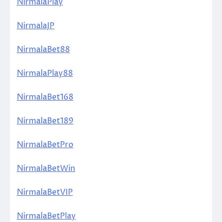
NirmalaPlay
NirmalaJP
NirmalaBet88
NirmalaPlay88
NirmalaBet168
NirmalaBet189
NirmalaBetPro
NirmalaBetWin
NirmalaBetVIP
NirmalaBetPlay