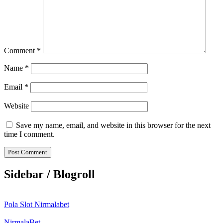
Comment
*
Name
*
Email
*
Website
Save my name, email, and website in this browser for the next
time I comment.
Sidebar / Blogroll
Pola Slot Nirmalabet
NirmalaBet