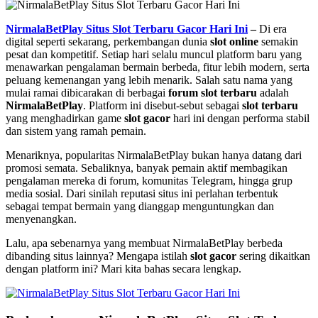
NirmalaBetPlay Situs Slot Terbaru Gacor Hari Ini
–
Di era
digital seperti sekarang, perkembangan dunia
slot online
semakin
pesat dan kompetitif. Setiap hari selalu muncul platform baru yang
menawarkan pengalaman bermain berbeda, fitur lebih modern, serta
peluang kemenangan yang lebih menarik. Salah satu nama yang
mulai ramai dibicarakan di berbagai
forum slot terbaru
adalah
NirmalaBetPlay
. Platform ini disebut-sebut sebagai
slot terbaru
yang menghadirkan game
slot gacor
hari ini dengan performa stabil
dan sistem yang ramah pemain.
Menariknya, popularitas NirmalaBetPlay bukan hanya datang dari
promosi semata. Sebaliknya, banyak pemain aktif membagikan
pengalaman mereka di forum, komunitas Telegram, hingga grup
media sosial. Dari sinilah reputasi situs ini perlahan terbentuk
sebagai tempat bermain yang dianggap menguntungkan dan
menyenangkan.
Lalu, apa sebenarnya yang membuat NirmalaBetPlay berbeda
dibanding situs lainnya? Mengapa istilah
slot gacor
sering dikaitkan
dengan platform ini? Mari kita bahas secara lengkap.