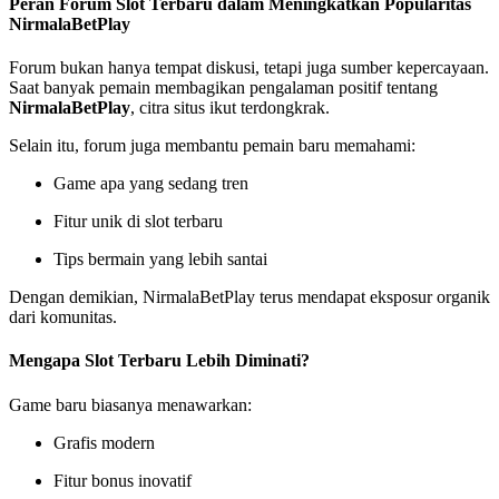
Peran Forum Slot Terbaru dalam Meningkatkan Popularitas
NirmalaBetPlay
Forum bukan hanya tempat diskusi, tetapi juga sumber kepercayaan.
Saat banyak pemain membagikan pengalaman positif tentang
NirmalaBetPlay
, citra situs ikut terdongkrak.
Selain itu, forum juga membantu pemain baru memahami:
Game apa yang sedang tren
Fitur unik di slot terbaru
Tips bermain yang lebih santai
Dengan demikian, NirmalaBetPlay terus mendapat eksposur organik
dari komunitas.
Mengapa Slot Terbaru Lebih Diminati?
Game baru biasanya menawarkan:
Grafis modern
Fitur bonus inovatif