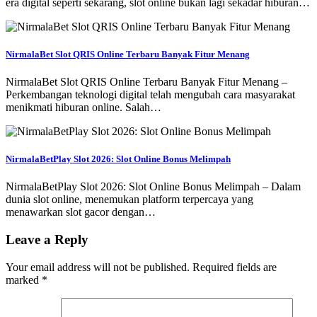
era digital seperti sekarang, slot online bukan lagi sekadar hiburan…
NirmalaBet Slot QRIS Online Terbaru Banyak Fitur Menang
NirmalaBet Slot QRIS Online Terbaru Banyak Fitur Menang –
Perkembangan teknologi digital telah mengubah cara masyarakat
menikmati hiburan online. Salah…
NirmalaBetPlay Slot 2026: Slot Online Bonus Melimpah
NirmalaBetPlay Slot 2026: Slot Online Bonus Melimpah – Dalam
dunia slot online, menemukan platform terpercaya yang
menawarkan slot gacor dengan…
Leave a Reply
Your email address will not be published.
Required fields are
marked
*