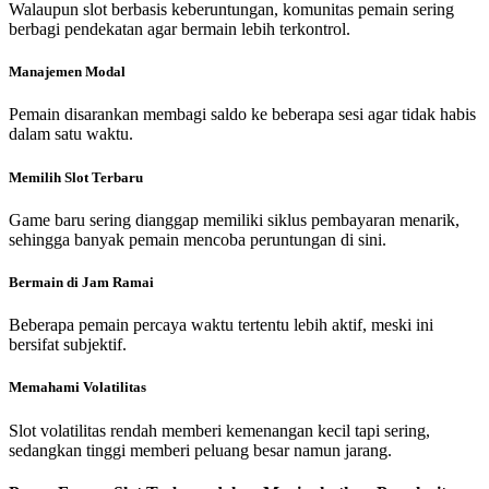
Walaupun slot berbasis keberuntungan, komunitas pemain sering
berbagi pendekatan agar bermain lebih terkontrol.
Manajemen Modal
Pemain disarankan membagi saldo ke beberapa sesi agar tidak habis
dalam satu waktu.
Memilih Slot Terbaru
Game baru sering dianggap memiliki siklus pembayaran menarik,
sehingga banyak pemain mencoba peruntungan di sini.
Bermain di Jam Ramai
Beberapa pemain percaya waktu tertentu lebih aktif, meski ini
bersifat subjektif.
Memahami Volatilitas
Slot volatilitas rendah memberi kemenangan kecil tapi sering,
sedangkan tinggi memberi peluang besar namun jarang.