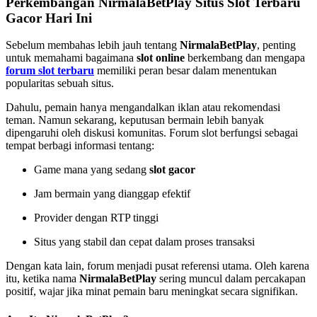
Perkembangan NirmalaBetPlay Situs Slot Terbaru
Gacor Hari Ini
Sebelum membahas lebih jauh tentang
NirmalaBetPlay
, penting
untuk memahami bagaimana
slot online
berkembang dan mengapa
forum slot terbaru
memiliki peran besar dalam menentukan
popularitas sebuah situs.
Dahulu, pemain hanya mengandalkan iklan atau rekomendasi
teman. Namun sekarang, keputusan bermain lebih banyak
dipengaruhi oleh diskusi komunitas. Forum slot berfungsi sebagai
tempat berbagi informasi tentang:
Game mana yang sedang
slot gacor
Jam bermain yang dianggap efektif
Provider dengan RTP tinggi
Situs yang stabil dan cepat dalam proses transaksi
Dengan kata lain, forum menjadi pusat referensi utama. Oleh karena
itu, ketika nama
NirmalaBetPlay
sering muncul dalam percakapan
positif, wajar jika minat pemain baru meningkat secara signifikan.