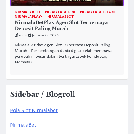
NIRMALABET
NIRMALABET88
NIRMALABETPLAY
NIRMALAPLAY
NIRMALASLOT
NirmalaBetPlay Agen Slot Terpercaya
Deposit Paling Murah
admin
January 23, 2026
NirmalaBetPlay Agen Slot Terpercaya Deposit Paling
Murah – Perkembangan dunia digital telah membawa
perubahan besar dalam berbagai aspek kehidupan,
termasuk…
Sidebar / Blogroll
Pola Slot Nirmalabet
NirmalaBet