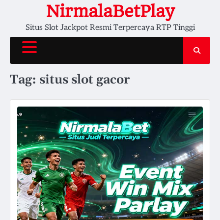
Skip
NirmalaBetPlay
to
Situs Slot Jackpot Resmi Terpercaya RTP Tinggi
content
Tag:
situs slot gacor