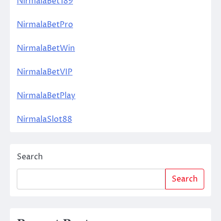
NirmalaBet189
NirmalaBetPro
NirmalaBetWin
NirmalaBetVIP
NirmalaBetPlay
NirmalaSlot88
Search
Search