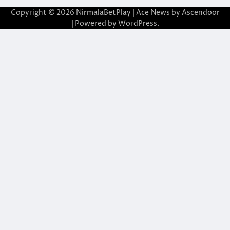
Copyright © 2026
NirmalaBetPlay
| Ace News by
Ascendoor
| Powered by
WordPress
.