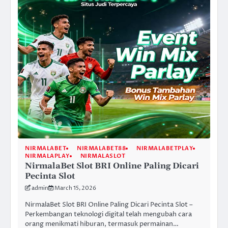
NIRMALABET
NIRMALABET88
NIRMALABETPLAY
NIRMALAPLAY
NIRMALASLOT
NirmalaBet Slot BRI Online Paling Dicari
Pecinta Slot
admin
March 15, 2026
NirmalaBet Slot BRI Online Paling Dicari Pecinta Slot –
Perkembangan teknologi digital telah mengubah cara
orang menikmati hiburan, termasuk permainan…