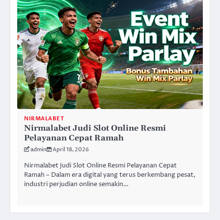
NIRMALABET
Nirmalabet Judi Slot Online Resmi
Pelayanan Cepat Ramah
admin
April 18, 2026
Nirmalabet Judi Slot Online Resmi Pelayanan Cepat
Ramah – Dalam era digital yang terus berkembang pesat,
industri perjudian online semakin…