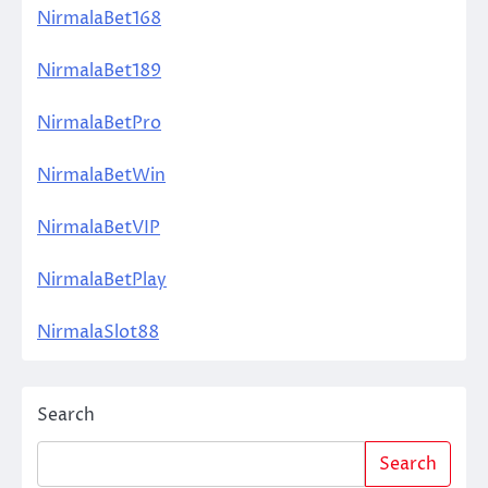
NirmalaBet168
NirmalaBet189
NirmalaBetPro
NirmalaBetWin
NirmalaBetVIP
NirmalaBetPlay
NirmalaSlot88
Search
Search