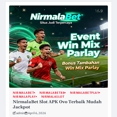
NIRMALABET
NIRMALABET88
NIRMALABETPLAY
NIRMALAPLAY
NIRMALASLOT
NirmalaBet Slot APK Ovo Terbaik Mudah
Jackpot
admin
April 6, 2026