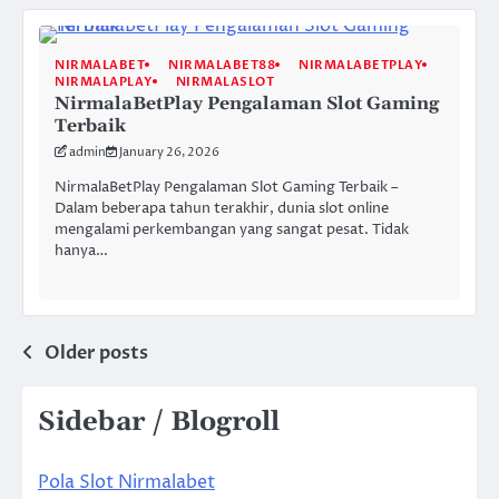
NIRMALABET
NIRMALABET88
NIRMALABETPLAY
NIRMALAPLAY
NIRMALASLOT
NirmalaBetPlay Pengalaman Slot Gaming
Terbaik
admin
January 26, 2026
NirmalaBetPlay Pengalaman Slot Gaming Terbaik –
Dalam beberapa tahun terakhir, dunia slot online
mengalami perkembangan yang sangat pesat. Tidak
hanya…
Posts
Older posts
navigation
Sidebar / Blogroll
Pola Slot Nirmalabet