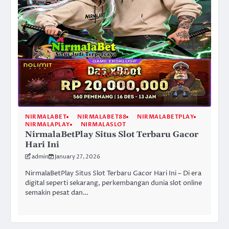
NIRMALABET
NIRMALABET88
NIRMALABETPLAY
NIRMALAPLAY
NIRMALASLOT
NirmalaBetPlay Situs Slot Terbaru Gacor
Hari Ini
admin
January 27, 2026
NirmalaBetPlay Situs Slot Terbaru Gacor Hari Ini – Di era
digital seperti sekarang, perkembangan dunia slot online
semakin pesat dan…