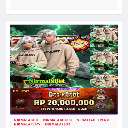
NIRMALABET
NIRMALABET88
NIRMALABETPLAY
NIRMALAPLAY
NIRMALASLOT