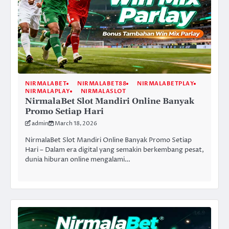
NIRMALABET
NIRMALABET88
NIRMALABETPLAY
NIRMALAPLAY
NIRMALASLOT
NirmalaBet Slot Mandiri Online Banyak
Promo Setiap Hari
admin
March 18, 2026
NirmalaBet Slot Mandiri Online Banyak Promo Setiap
Hari – Dalam era digital yang semakin berkembang pesat,
dunia hiburan online mengalami…