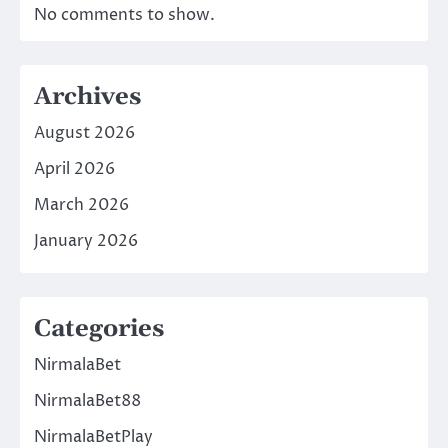
No comments to show.
Archives
August 2026
April 2026
March 2026
January 2026
Categories
NirmalaBet
NirmalaBet88
NirmalaBetPlay