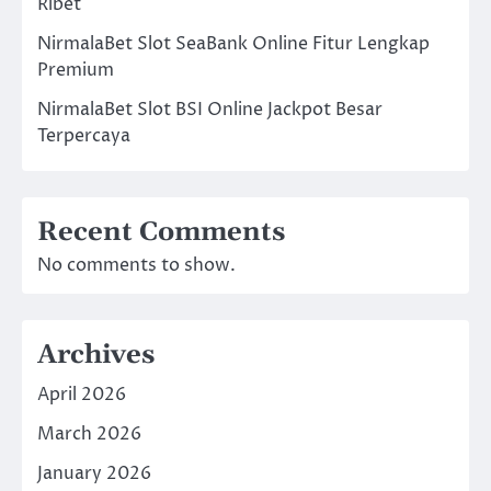
Ribet
NirmalaBet Slot SeaBank Online Fitur Lengkap
Premium
NirmalaBet Slot BSI Online Jackpot Besar
Terpercaya
Recent Comments
No comments to show.
Archives
April 2026
March 2026
January 2026