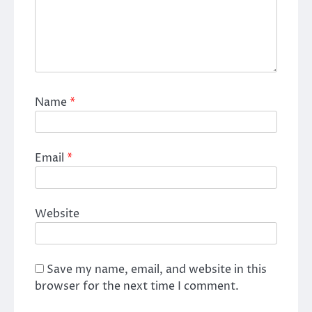
Name
*
Email
*
Website
Save my name, email, and website in this
browser for the next time I comment.