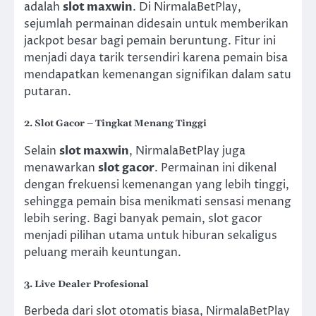
adalah
slot maxwin
. Di NirmalaBetPlay,
sejumlah permainan didesain untuk memberikan
jackpot besar bagi pemain beruntung. Fitur ini
menjadi daya tarik tersendiri karena pemain bisa
mendapatkan kemenangan signifikan dalam satu
putaran.
2. Slot Gacor – Tingkat Menang Tinggi
Selain
slot maxwin
, NirmalaBetPlay juga
menawarkan
slot gacor
. Permainan ini dikenal
dengan frekuensi kemenangan yang lebih tinggi,
sehingga pemain bisa menikmati sensasi menang
lebih sering. Bagi banyak pemain, slot gacor
menjadi pilihan utama untuk hiburan sekaligus
peluang meraih keuntungan.
3. Live Dealer Profesional
Berbeda dari slot otomatis biasa, NirmalaBetPlay