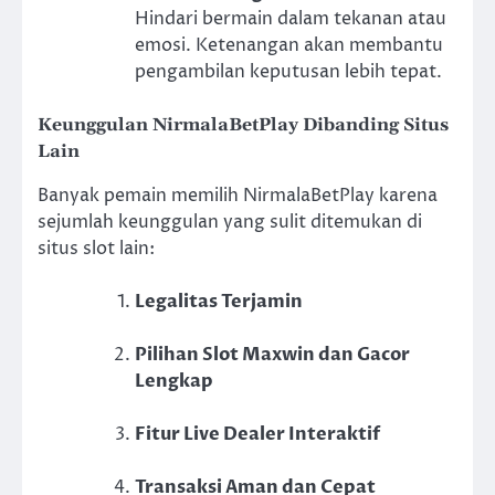
Hindari bermain dalam tekanan atau
emosi. Ketenangan akan membantu
pengambilan keputusan lebih tepat.
Keunggulan NirmalaBetPlay Dibanding Situs
Lain
Banyak pemain memilih NirmalaBetPlay karena
sejumlah keunggulan yang sulit ditemukan di
situs slot lain:
Legalitas Terjamin
Pilihan Slot Maxwin dan Gacor
Lengkap
Fitur Live Dealer Interaktif
Transaksi Aman dan Cepat